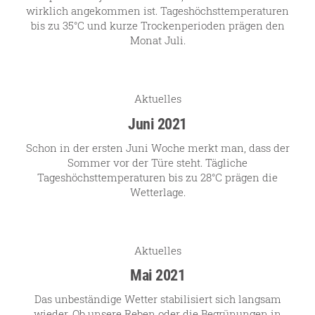
Online Shop
wirklich angekommen ist. Tageshöchsttemperaturen
bis zu 35°C und kurze Trockenperioden prägen den
Bezugsquellen
Monat Juli.
Ausgezeichnetes
Aktuelles
Aktuelles
Newsletter
Juni 2021
Impressum
Schon in der ersten Juni Woche merkt man, dass der
Datenschutz
Sommer vor der Türe steht. Tägliche
Tageshöchsttemperaturen bis zu 28°C prägen die
Kontakt
Wetterlage.
Aktuelles
Mai 2021
Das unbeständige Wetter stabilisiert sich langsam
wieder. Ob unsere Reben oder die Begrünungen in