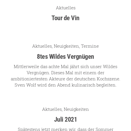
Persönlichkeiten
Aktuelles
Tour de Vin
Weine
Guts- und Gebietsweine
Aktuelles
,
Neuigkeiten
,
Termine
Ortsweine
8tes Wildes Vergnügen
Lagenweine
Mittlerweile das achte Mal jährt sich unser Wildes
Vergnügen. Dieses Mal mit einem der
Erste Lagen
ambitioniertesten Akteure der deutschen Kochszene.
Sven Wolf wird den Abend kulinarisch begleiten.
Schaumweine
Säfte & Spirituosen
Aktuelles
,
Neuigkeiten
Juli 2021
Service
Spätestens jetzt merken wir, dass der Sommer