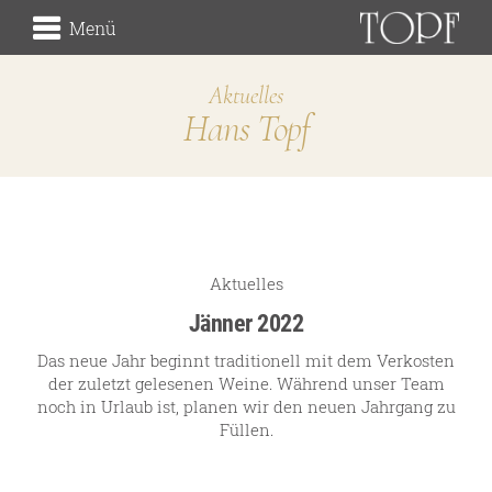
Menü
Aktuelles
Hans Topf
Weingut
die Herkunft
die Lagen
der Keller
Traditionsweingut
Aktuelles
Jänner 2022
Das neue Jahr beginnt traditionell mit dem Verkosten
der zuletzt gelesenen Weine. Während unser Team
über uns
noch in Urlaub ist, planen wir den neuen Jahrgang zu
unsere Geschichte
Füllen.
unsere Handschrift