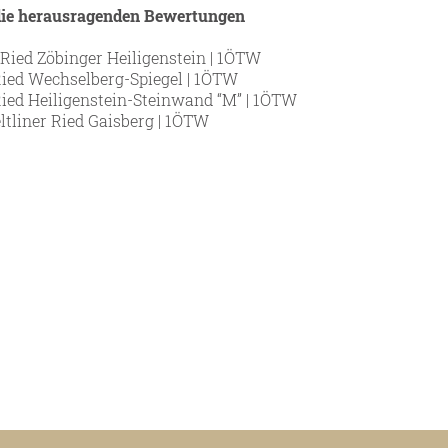
die herausragenden Bewertungen
Datenschutz
g Ried Zöbinger Heiligenstein | 1ÖTW
Kontakt
 Ried Wechselberg-Spiegel | 1ÖTW
 Ried Heiligenstein-Steinwand “M” | 1ÖTW
eltliner Ried Gaisberg | 1ÖTW