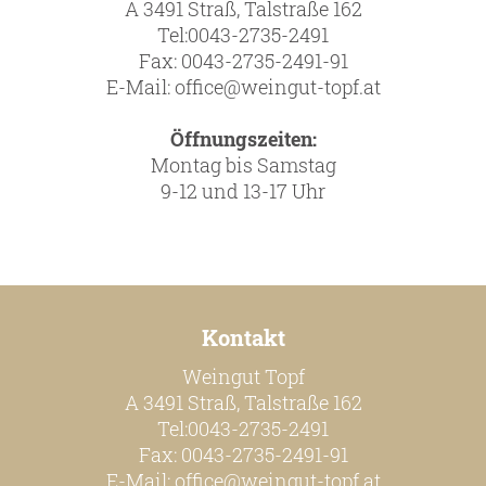
A 3491 Straß, Talstraße 162
Persönlichkeiten
Tel:0043-2735-2491
Fax: 0043-2735-2491-91
E-Mail:
office@weingut-topf.at
Weine
Öffnungszeiten:
Guts- und Gebietsweine
Montag bis Samstag
9-12 und 13-17 Uhr
Ortsweine
Lagenweine
Erste Lagen
Schaumweine
Kontakt
Säfte & Spirituosen
Weingut Topf
A 3491 Straß, Talstraße 162
Tel:0043-2735-2491
Fax: 0043-2735-2491-91
Service
E-Mail:
office@weingut-topf.at