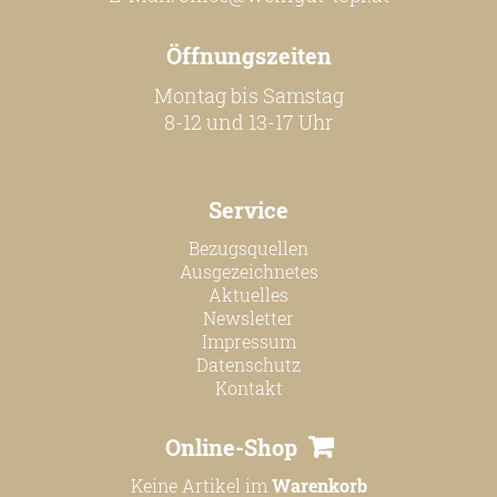
Online Shop
Öffnungszeiten
Bezugsquellen
Ausgezeichnetes
Montag bis Samstag
8-12 und 13-17 Uhr
Aktuelles
Newsletter
Service
Impressum
Bezugsquellen
Datenschutz
Ausgezeichnetes
Kontakt
Aktuelles
Newsletter
Impressum
Datenschutz
Kontakt
Online-Shop
Keine Artikel im
Warenkorb