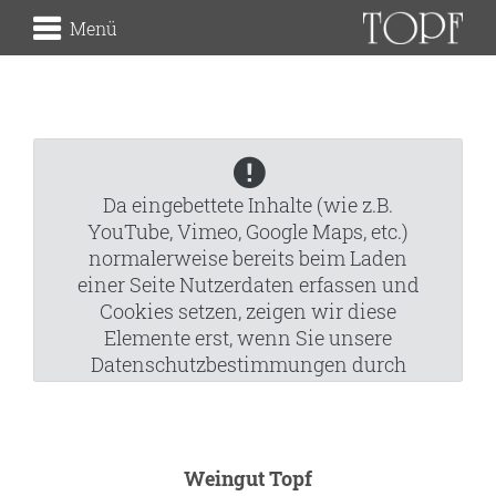
Menü
Weingut
die Herkunft
Da eingebettete Inhalte (wie z.B.
die Lagen
YouTube, Vimeo, Google Maps, etc.)
der Keller
normalerweise bereits beim Laden
einer Seite Nutzerdaten erfassen und
Traditionsweingut
Cookies setzen, zeigen wir diese
Elemente erst, wenn Sie unsere
Datenschutzbestimmungen durch
Bestätigung des Cookie Banners
über uns
akzeptieren.
unsere Geschichte
Extern öffnen
unsere Handschrift
Weingut Topf