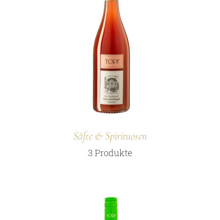
Persönlichkeiten
Weine
Guts- und Gebietsweine
Ortsweine
Lagenweine
Erste Lagen
Säfte & Spirituosen
Schaumweine
3 Produkte
Säfte & Spirituosen
Service