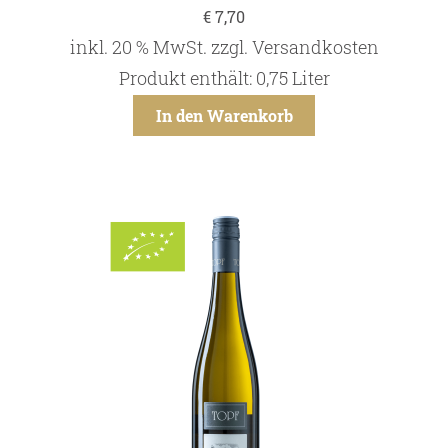
Online Shop
€
7,70
inkl. 20 % MwSt.
zzgl.
Versandkosten
Bezugsquellen
Produkt enthält: 0,75
Liter
Ausgezeichnetes
In den Warenkorb
Aktuelles
Newsletter
Impressum
Datenschutz
Kontakt