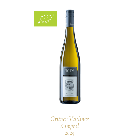
Persönlichkeiten
Weine
Guts- und Gebietsweine
Ortsweine
Lagenweine
Erste Lagen
Schaumweine
Säfte & Spirituosen
Grüner Veltliner
Kamptal
Service
2025