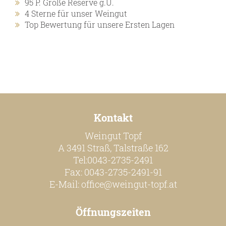
95 P. Große Reserve g.U.
Online Shop
4 Sterne für unser Weingut
Top Bewertung für unsere Ersten Lagen
Bezugsquellen
Ausgezeichnetes
Aktuelles
Newsletter
Impressum
Datenschutz
Kontakt
Kontakt
Weingut Topf
A 3491 Straß, Talstraße 162
Tel:0043-2735-2491
Fax: 0043-2735-2491-91
E-Mail:
office@weingut-topf.at
Öffnungszeiten