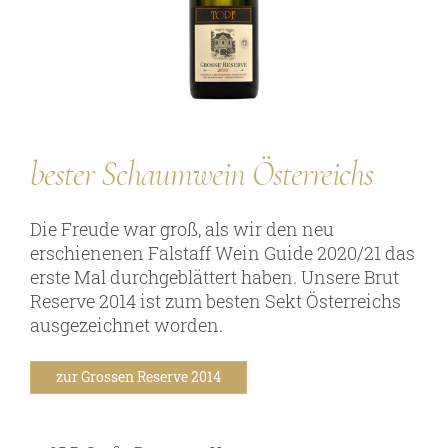
Persönlichkeiten
Weine
Guts- und Gebietsweine
bester Schaumwein Österreichs
Ortsweine
Lagenweine
Die Freude war groß, als wir den neu
erschienenen Falstaff Wein Guide 2020/21 das
Erste Lagen
erste Mal durchgeblättert haben. Unsere Brut
Schaumweine
Reserve 2014 ist zum besten Sekt Österreichs
ausgezeichnet worden.
Säfte & Spirituosen
zur Grossen Reserve 2014
Service