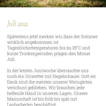
Persönlichkeiten
Juli 2021
Weine
Guts- und Gebietsweine
Spätestens jetzt merken wir, dass der Sommer
wirklich angekommen ist.
Ortsweine
Tageshöchsttemperaturen bis zu 35°C und
Lagenweine
kurze Trockenperioden prägen den Monat
Juli.
Erste Lagen
Schaumweine
In der letzten Juniwoche überraschte uns
noch ein Unwetter mit Hagelschauer. Gott sei
Säfte & Spirituosen
Dank sind die meisten unserer Weingärten
verschont geblieben. Wir brauchen jede
helfende Hand in unseren Lagen. Unsere
Mannschaft ist bis früh bis spät mit
Service
Laubarbeiten beschäftigt.