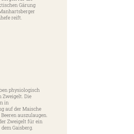
ktischen Gärung
 Manhartsberger
hefe reift.
ben physiologisch
n Zweigelt. Die
n in
ng auf der Maische
r Beeren auszulaugen.
er Zweigelt für ein
r dem Gaisberg.