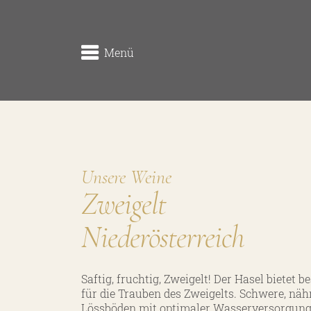
Menü
Weingut
Unsere Weine
die Herkunft
u
Zweigelt
die Lagen
u
Niederösterreich
der Keller
Traditionsweingut
Saftig, fruchtig, Zweigelt! Der Hasel bietet
für die Trauben des Zweigelts. Schwere, näh
Lössböden mit optimaler Wasserversorgung 