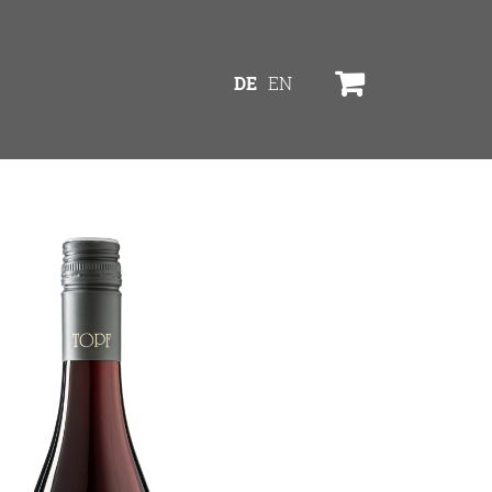
DE
EN
Service
eine
Online Shop
Bezugsquellen
Ausgezeichnetes
Aktuelles
Newsletter
en
Impressum