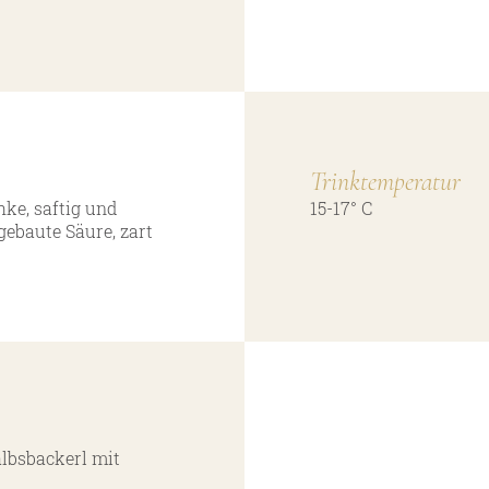
Trinktemperatur
hke, saftig und
15-17° C
gebaute Säure, zart
lbsbackerl mit