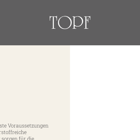
über uns
Weine
nsere Geschichte
Guts- und Gebietsw
nsere Handschrift
Ortsweine
Persönlichkeiten
Lagenweine
Erste Lagen
 beste Voraussetzungen
Schaumweine
rstoffreiche
Säfte & Spirituos
sorgen für die