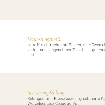
Verkostungsnotiz
satte Kirschfrucht, rote Beeren, reife Zwetsc
vollmundig. angenehmer Trinkfluss, gut ein
laktisch
Speisenempfehlung
Rehragout mit Preiselbeeren, geschmorte Ka
Wurzelgemüse, Coque au Vin