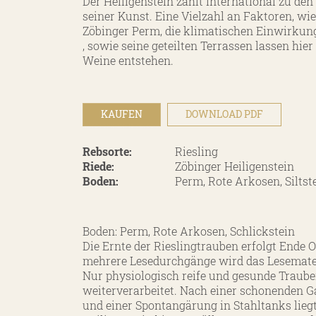
Der Heiligenstein zählt international zu de
seiner Kunst.
Eine Vielzahl an Faktoren, wie
Zöbinger Perm, die klimatischen Einwirku
, sowie seine geteilten Terrassen lassen hie
Weine entstehen.
KAUFEN
DOWNLOAD PDF
Rebsorte:
Riesling
Riede:
Zöbinger Heiligenstein
Boden:
Perm, Rote Arkosen, Siltst
Boden: Perm, Rote Arkosen, Schlickstein
Die Ernte der Rieslingtrauben erfolgt Ende 
mehrere Lesedurchgänge wird das Lesemateri
Nur physiologisch reife und gesunde Traub
weiterverarbeitet.
Nach einer schonenden 
und einer Spontangärung in Stahltanks liegt