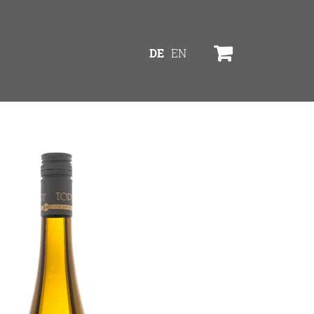
DE
EN
Service
eine
Online Shop
Bezugsquellen
Ausgezeichnetes
Aktuelles
Newsletter
en
Impressum