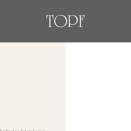
über uns
Weine
nsere Geschichte
Guts- und Gebietsw
nsere Handschrift
Ortsweine
Persönlichkeiten
Lagenweine
Erste Lagen
Schaumweine
Säfte & Spirituos