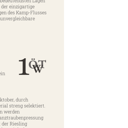
n bedeutendsten Lagen
 der einzigartige
ngen des Kamp-Flusses
r unvergleichbare
ein
Oktober, durch
al streng selektiert.
en werden
Ganztraubenpressung
 der Riesling