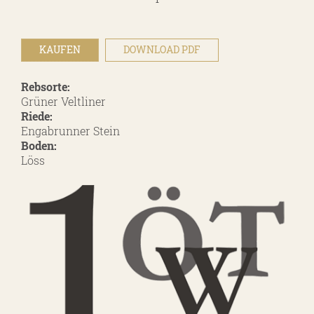
Persönlichkeiten
KAUFEN
DOWNLOAD PDF
Weine
Rebsorte:
Grüner Veltliner
Guts- und Gebietsweine
Riede:
Ortsweine
Engabrunner Stein
Boden:
Lagenweine
Löss
Erste Lagen
Schaumweine
Säfte & Spirituosen
Service