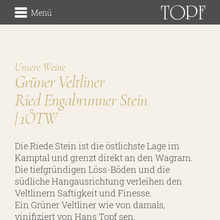
Menü
Weingut
Unsere Weine
die Herkunft
Grüner Veltliner
die Lagen
Ried Engabrunner Stein
der Keller
| 1ÖTW
Traditionsweingut
Die Riede Stein ist die östlichste Lage im
Kamptal und grenzt direkt an den Wagram.
Die tiefgründigen Löss-Böden und die
über uns
südliche Hangausrichtung verleihen den
unsere Geschichte
Veltlinern Saftigkeit und Finesse.
Ein Grüner Veltliner wie von damals,
unsere Handschrift
vinifiziert von Hans Topf sen.