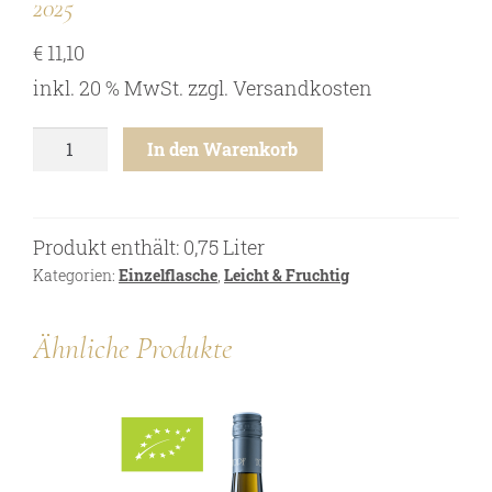
2025
Online Shop
€
11,10
Bezugsquellen
inkl. 20 % MwSt.
zzgl.
Versandkosten
Ausgezeichnetes
Aktuelles
Sauvignon
In den Warenkorb
Blanc
Newsletter
-
Niederösterreich
Impressum
-
Produkt enthält: 0,75
Liter
Datenschutz
2025
Menge
Kategorien:
Einzelflasche
,
Leicht & Fruchtig
Kontakt
Ähnliche Produkte