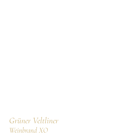
🔍
Persönlichkeiten
Weine
Guts- und Gebietsweine
Ortsweine
Lagenweine
Erste Lagen
Schaumweine
Säfte & Spirituosen
Grüner Veltliner
Service
Weinbrand XO