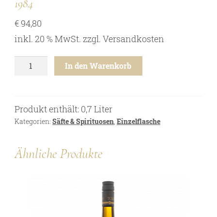
1984
Online Shop
€
94,80
Bezugsquellen
inkl. 20 % MwSt.
zzgl.
Versandkosten
Ausgezeichnetes
Aktuelles
Grüner
In den Warenkorb
Veltliner
Newsletter
-
Weinbrand
Impressum
XO
Produkt enthält: 0,7
Liter
Datenschutz
-
1984
Kategorien:
Säfte & Spirituosen
,
Einzelflasche
Kontakt
Menge
Ähnliche Produkte