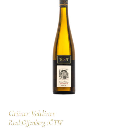
🔍
Persönlichkeiten
Weine
Guts- und Gebietsweine
Ortsweine
Lagenweine
Erste Lagen
Schaumweine
Säfte & Spirituosen
Grüner Veltliner
Service
Ried Offenberg 1ÖTW