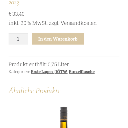
2023
Online Shop
€
33,40
Bezugsquellen
inkl. 20 % MwSt.
zzgl.
Versandkosten
Ausgezeichnetes
Aktuelles
Grüner
In den Warenkorb
Veltliner
Newsletter
-
Ried
Impressum
Offenberg
Produkt enthält: 0,75
Liter
Datenschutz
1ÖTW
-
Kategorien:
Erste Lagen | 1ÖTW
,
Einzelflasche
Kontakt
2023
Menge
Ähnliche Produkte