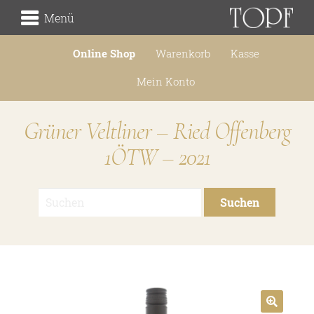
Menü
Online Shop
Warenkorb
Kasse
Weingut
Mein Konto
die Herkunft
Grüner Veltliner – Ried Offenberg
die Lagen
1ÖTW – 2021
der Keller
Traditionsweingut
Suchen
nach:
über uns
unsere Geschichte
unsere Handschrift