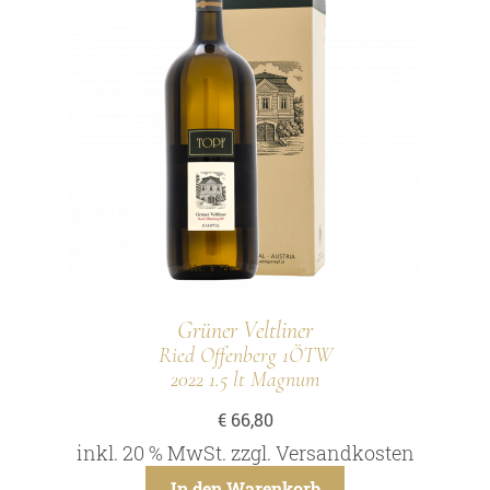
Grüner Veltliner
Ried Offenberg 1ÖTW
2022 1.5 lt Magnum
€
66,80
inkl. 20 % MwSt.
zzgl.
Versandkosten
In den Warenkorb