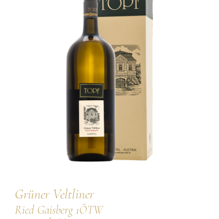
🔍
Persönlichkeiten
Weine
Guts- und Gebietsweine
Ortsweine
Lagenweine
Erste Lagen
Schaumweine
Säfte & Spirituosen
Grüner Veltliner
Service
Ried Gaisberg 1ÖTW