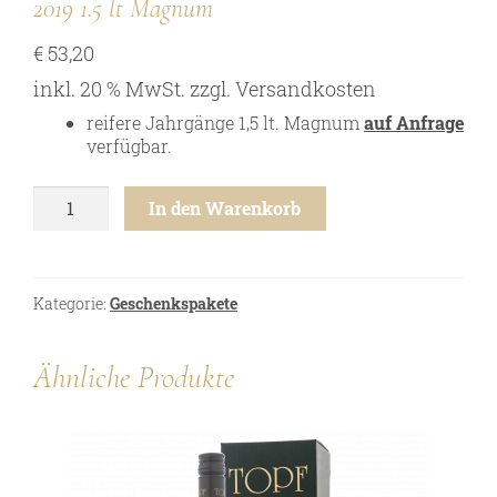
2019 1.5 lt Magnum
Online Shop
€
53,20
Bezugsquellen
inkl. 20 % MwSt.
zzgl.
Versandkosten
Ausgezeichnetes
reifere Jahrgänge 1,5 lt. Magnum
auf Anfrage
Aktuelles
verfügbar.
Newsletter
Grüner
In den Warenkorb
Impressum
Veltliner
-
Datenschutz
Ried
Gaisberg
Kontakt
Kategorie:
Geschenkspakete
1ÖTW
2019
-
Ähnliche Produkte
1.5
lt
Magnum
Menge