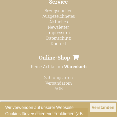
Service
Bezugsquellen
Ausgezeichnetes
Aktuelles
Newsletter
Impressum
Datenschutz
Kontakt
Online-Shop
Keine Artikel im
Warenkorb
Zahlungsarten
Versandarten
AGB
Wir verwenden auf unserer Webseite
Verstanden
Newsletter-Anmeldung
Cookies für verschiedene Funktionen (z.B.