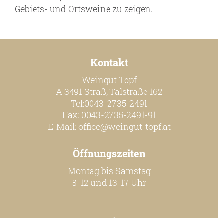
Online Shop
Gebiets- und Ortsweine zu zeigen.
Bezugsquellen
Ausgezeichnetes
Aktuelles
Kontakt
Newsletter
Weingut Topf
A 3491 Straß, Talstraße 162
Impressum
Tel:0043-2735-2491
Datenschutz
Fax: 0043-2735-2491-91
E-Mail:
office@weingut-topf.at
Kontakt
Öffnungszeiten
Montag bis Samstag
8-12 und 13-17 Uhr