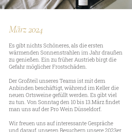
Persönlichkeiten
März 2024
Weine
Guts- und Gebietsweine
Es gibt nichts Schöneres, als die ersten
wärmenden Sonnenstrahlen im Jahr draußen
Ortsweine
zu genießen. Ein zu früher Austrieb birgt die
Lagenweine
Gefahr möglicher Frostschäden.
Erste Lagen
Der Großteil unseres Teams ist mit dem
Schaumweine
Anbinden beschäftigt, während im Keller die
neuen Ortsweine gefüllt werden. Es gibt viel
Säfte & Spirituosen
zu tun. Von Sonntag den 10 bis 13.März findet
man uns auf der Pro Wein Düsseldorf.
Wir freuen uns auf interessante Gespräche
Service
und darauf, unseren Besuchern unsere 2023er