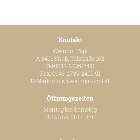
Persönlichkeiten
Weine
Kontakt
Guts- und Gebietsweine
Weingut Topf
Ortsweine
A 3491 Straß, Talstraße 162
Tel:0043-2735-2491
Lagenweine
Fax: 0043-2735-2491-91
Erste Lagen
E-Mail:
office@weingut-topf.at
Schaumweine
Öffnungszeiten
Säfte & Spirituosen
Montag bis Samstag
8-12 und 13-17 Uhr
Service