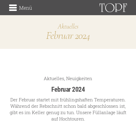
Menü
Aktuelles
Februar 2024
Weingut
die Herkunft
die Lagen
der Keller
Traditionsweingut
Aktuelles
,
Neuigkeiten
Februar 2024
Der Februar startet mit frühlingshaften Temperaturen.
Während der Rebschnitt schon bald abgeschlossen ist,
über uns
gibt es im Keller genug zu tun. Unsere Füllanlage läuft
unsere Geschichte
auf Hochtouren.
unsere Handschrift